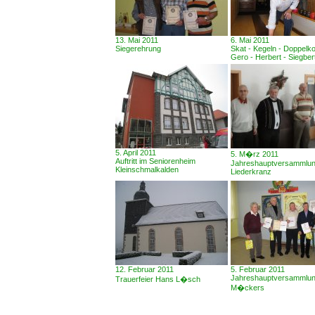
13. Mai 2011
6. Mai 2011
Siegerehrung
Skat - Kegeln - Doppelko
Gero - Herbert - Siegber
5. April 2011
5. M�rz 2011
Auftritt im Seniorenheim
Jahreshauptversammlu
Kleinschmalkalden
Liederkranz
12. Februar 2011
5. Februar 2011
Jahreshauptversammlun
Trauerfeier Hans L�sch
M�ckers