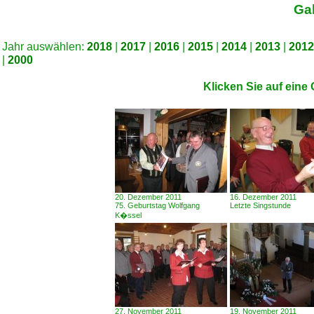
Ga
Jahr auswählen:
2018
|
2017
|
2016
|
2015
|
2014
|
2013
|
2012
|
2000
Klicken Sie auf eine
20. Dezember 2011
16. Dezember 2011
75. Geburtstag Wolfgang
Letzte Singstunde
K�ssel
27. November 2011
19. November 2011