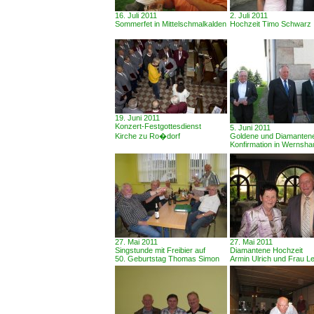
16. Juli 2011
2. Juli 2011
Sommerfet in Mittelschmalkalden
Hochzeit Timo Schwarz
19. Juni 2011
Konzert-Festgottesdienst
5. Juni 2011
Kirche zu Ro�dorf
Goldene und Diamanten
Konfirmation in Wernsh
27. Mai 2011
27. Mai 2011
Singstunde mit Freibier auf
Diamantene Hochzeit
50. Geburtstag Thomas Simon
Armin Ulrich und Frau Le