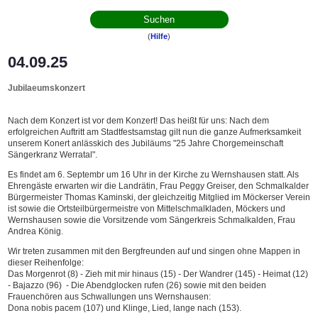
(
Hilfe
)
04.09.25
Jubilaeumskonzert
Nach dem Konzert ist vor dem Konzert! Das heißt für uns: Nach dem
erfolgreichen Auftritt am Stadtfestsamstag gilt nun die ganze Aufmerksamkeit
unserem Konert anlässkich des Jubiläums "25 Jahre Chorgemeinschaft
Sängerkranz Werratal".
Es findet am 6. Septembr um 16 Uhr in der Kirche zu Wernshausen statt. Als
Ehrengäste erwarten wir die Landrätin, Frau Peggy Greiser, den Schmalkalder
Bürgermeister Thomas Kaminski, der gleichzeitig Mitglied im Möckerser Verein
ist sowie die Ortsteilbürgermeistre von Mittelschmalkladen, Möckers und
Wernshausen sowie die Vorsitzende vom Sängerkreis Schmalkalden, Frau
Andrea König.
Wir treten zusammen mit den Bergfreunden auf und singen ohne Mappen in
dieser Reihenfolge:
Das Morgenrot (8) - Zieh mit mir hinaus (15) - Der Wandrer (145) - Heimat (12)
- Bajazzo (96) - Die Abendglocken rufen (26) sowie mit den beiden
Frauenchören aus Schwallungen uns Wernshausen:
Dona nobis pacem (107) und Klinge, Lied, lange nach (153).