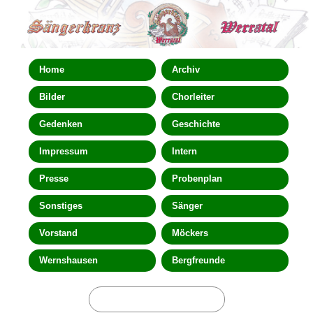
Home
Archiv
Bilder
Chorleiter
Gedenken
Geschichte
Impressum
Intern
Presse
Probenplan
Sonstiges
Sänger
Vorstand
Möckers
Wernshausen
Bergfreunde