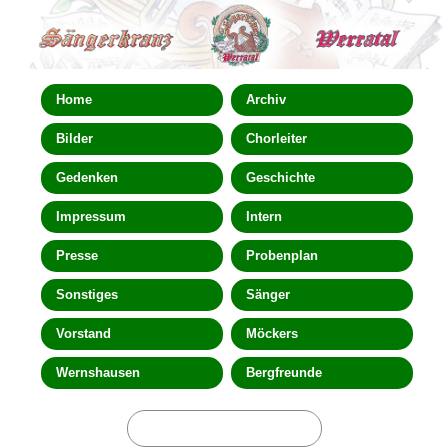
Home
Archiv
Bilder
Chorleiter
Gedenken
Geschichte
Impressum
Intern
Presse
Probenplan
Sonstiges
Sänger
Vorstand
Möckers
Wernshausen
Bergfreunde