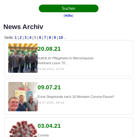
(
Hilfe
)
News Archiv
Seite:
1
|
2
|
3
|
4
| 5 |
6
|
7
|
8
|
9
|
10
...
20.08.21
Auftritt im Pflegeheim in Wernshausen
Reinhard Leser 70
Norbert Kehr 70
19.08.2021, 22:02
09.07.21
Erste Singstunde nach 16 Monaten Corona-Pause!!
09.07.2021, 06:44
03.04.21
Corona